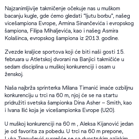
Najzanimljivije takmičenje očekuje nas u muškom
bacanju kugle, gde ćemo gledati “ljutu borbu”, našeg
vicešampiona Evrope, Armina Sinančevića i evropskog
šampiona, Filipa Mihaljevića, kao i našeg Asmira
Kolašinca, evropskog šampiona iz 2013. godine.
Zvezde kraljice sportova koji će biti naši gosti 15.
februara u Atletskoj dvorani na Banjici takmičiće u
sedam disciplina u muškoj konkurenciji i osam u
ženskoj.
Naša najbrža sprinterka Milana Tirnanić imaće ozbiljnu
konkurenciju u trci na 60 m, njoj će se na startu
pridružiti svetska šampionka Dina Asher – Smith, kao
i Ivana Ilić koja je vicešampionka Evrope (U20).
U muškoj konkurenciji na 60 m , Aleksa Kijanović jedan
je od favorita za pobedu. U trci na 60 m prepone,
Luka Trgovčević susrešće se sa dvostrukim azijskim