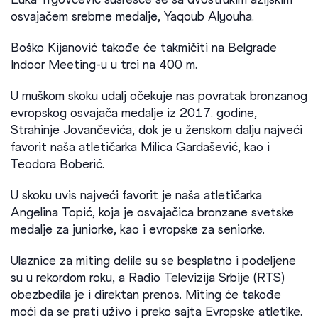
osvajačem srebrne medalje, Yaqoub Alyouha.
Boško Kijanović takođe će takmičiti na Belgrade
Indoor Meeting-u u trci na 400 m.
U muškom skoku udalj očekuje nas povratak bronzanog
evropskog osvajača medalje iz 2017. godine,
Strahinje Jovančevića, dok je u ženskom dalju najveći
favorit naša atletičarka Milica Gardašević, kao i
Teodora Boberić.
U skoku uvis najveći favorit je naša atletičarka
Angelina Topić, koja je osvajačica bronzane svetske
medalje za juniorke, kao i evropske za seniorke.
Ulaznice za miting delile su se besplatno i podeljene
su u rekordom roku, a Radio Televizija Srbije (RTS)
obezbedila je i direktan prenos. Miting će takođe
moći da se prati uživo i preko sajta Evropske atletike.